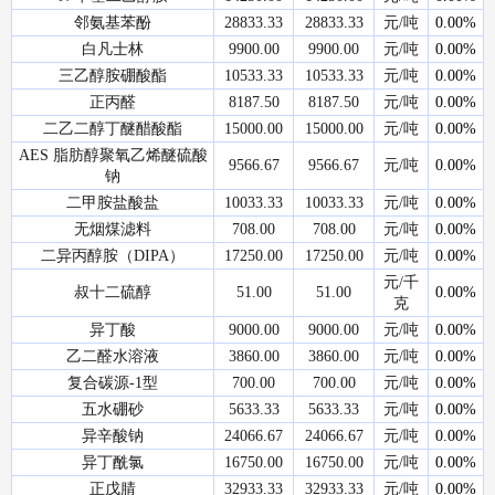
邻氨基苯酚
28833.33
28833.33
元/吨
0.00%
白凡士林
9900.00
9900.00
元/吨
0.00%
三乙醇胺硼酸酯
10533.33
10533.33
元/吨
0.00%
正丙醛
8187.50
8187.50
元/吨
0.00%
二乙二醇丁醚醋酸酯
15000.00
15000.00
元/吨
0.00%
AES 脂肪醇聚氧乙烯醚硫酸
9566.67
9566.67
元/吨
0.00%
钠
二甲胺盐酸盐
10033.33
10033.33
元/吨
0.00%
无烟煤滤料
708.00
708.00
元/吨
0.00%
二异丙醇胺（DIPA）
17250.00
17250.00
元/吨
0.00%
元/千
叔十二硫醇
51.00
51.00
0.00%
克
异丁酸
9000.00
9000.00
元/吨
0.00%
乙二醛水溶液
3860.00
3860.00
元/吨
0.00%
复合碳源-1型
700.00
700.00
元/吨
0.00%
五水硼砂
5633.33
5633.33
元/吨
0.00%
异辛酸钠
24066.67
24066.67
元/吨
0.00%
异丁酰氯
16750.00
16750.00
元/吨
0.00%
正戊腈
32933.33
32933.33
元/吨
0.00%