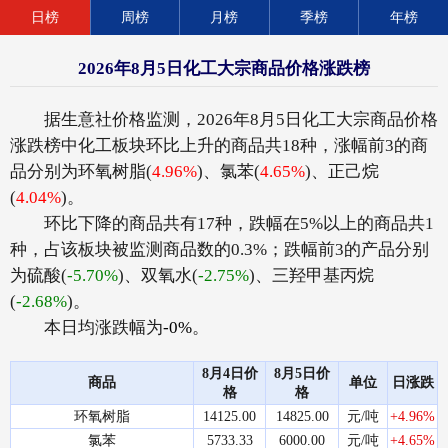
日榜
周榜
月榜
季榜
年榜
2026年8月5日化工大宗商品价格涨跌榜
据生意社价格监测，2026年8月5日化工大宗商品价格
涨跌榜中化工板块环比上升的商品共18种，涨幅前3的商
品分别为环氧树脂(
4.96%
)、氯苯(
4.65%
)、正己烷
(
4.04%
)。
环比下降的商品共有17种，跌幅在5%以上的商品共1
种，占该板块被监测商品数的0.3%；跌幅前3的产品分别
为硫酸(
-5.70%
)、双氧水(
-2.75%
)、三羟甲基丙烷
(
-2.68%
)。
本日均涨跌幅为
-0%
。
8月4日价
8月5日价
商品
单位
日涨跌
格
格
环氧树脂
14125.00
14825.00
元/吨
+4.96%
氯苯
5733.33
6000.00
元/吨
+4.65%